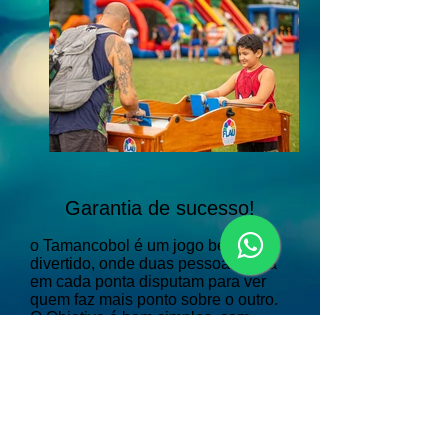
Garantia de sucesso!​
o Tamancobol é um jogo bem
divertido, onde duas pessoas, uma
em cada ponta disputam para ver
quem faz mais ponto sobre o outro.
O Objetivo é bem simples, com
tacadas, tente furar o bloqueio do
adversário para marcar o ponto.
Para adultos e crianças.
Dimensões: 2m x 1m largura